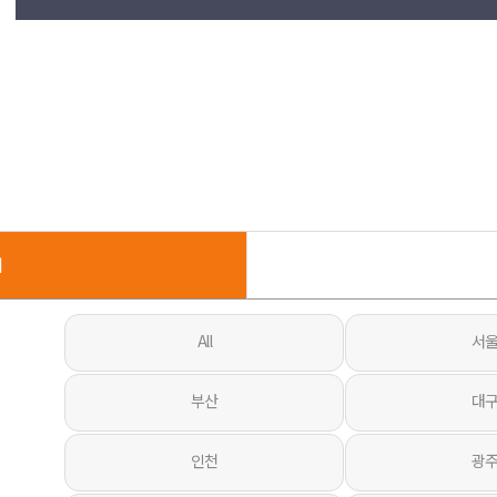
제
All
서
부산
대
인천
광