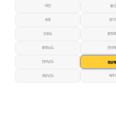
대전
울
세종
경기
강원도
충청
충청남도
전라
전라남도
경상
경상남도
제주