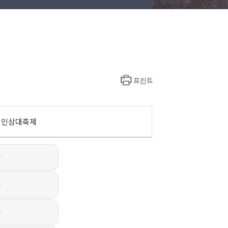
프린트
인삼대축제
울
구
주