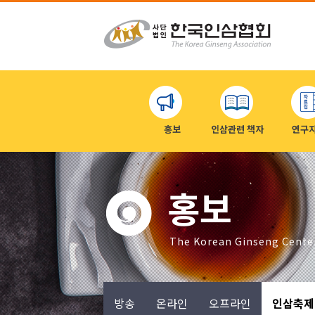
홍보
인삼관련 책자
연구
홍보
The Korean Ginseng Cente
방송
온라인
오프라인
인삼축제