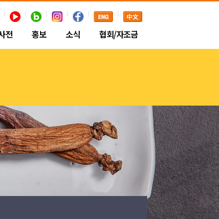
사전
홍보
소식
협회/자조금