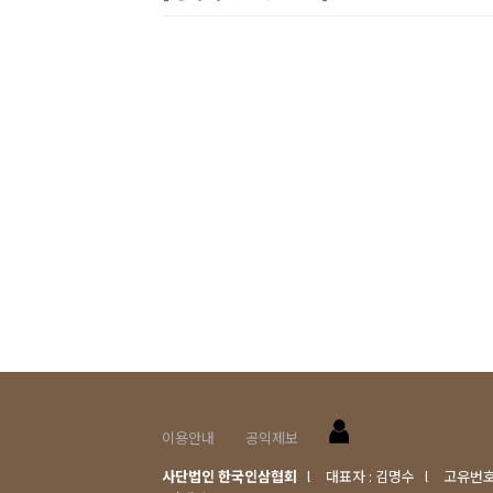
이용안내
공익제보
사단법인 한국인삼협회
l
대표자 : 김명수
l
고유번호 :