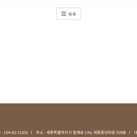
목록
 104-82-13201
l
주소 : 세종특별자치시 절재로 194, 세종중앙타운 509호
l
대