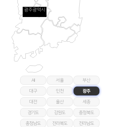
광주광역시
All
서울
부산
대구
인천
광주
대전
울산
세종
경기도
강원도
충청북도
충청남도
전라북도
전라남도