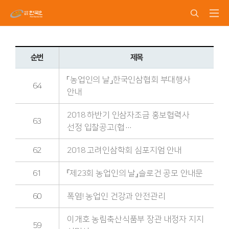
순번
제목
「농업인의 날」한국인삼협회 부대행사
64
안내
2018 하반기 인삼자조금 홍보협력사
63
선정 입찰공고(협…
62
2018 고려인삼학회 심포지엄 안내
61
『제23회 농업인의 날』슬로건 공모 안내문
60
폭염! 농업인 건강과 안전관리
이개호 농림축산식품부 장관 내정자 지지
59