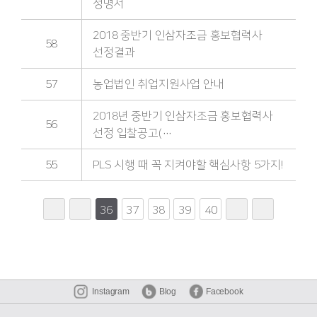
성명서
2018 중반기 인삼자조금 홍보협력사
58
선정결과
57
농업법인 취업지원사업 안내
2018년 중반기 인삼자조금 홍보협력사
56
선정 입찰공고(…
55
PLS 시행 때 꼭 지켜야할 핵심사항 5가지!
36
37
38
39
40
Instagram
Blog
Facebook