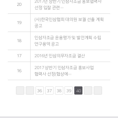
2017년 상반기 인삼자조금 홍보협력사
20
선정 입찰 관련…
(사)한국인삼협회 대의원 보궐 선출 계획
19
공고
인삼자조금 운용평가 및 발전계획 수립
18
연구용역 공고
17
2016년 인삼의무자조금 결산
2017 상반기 인삼자조금 홍보사업
16
협력사 선정(협상에…
36
37
38
39
40