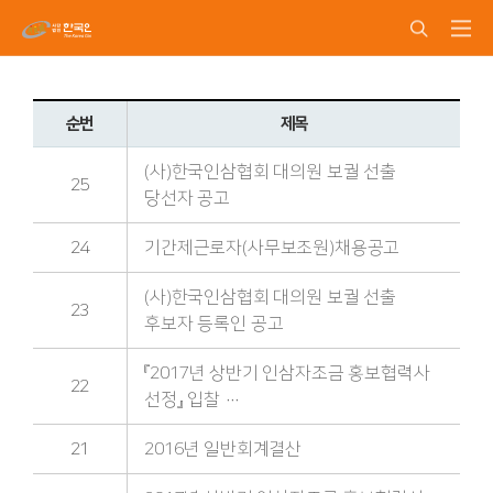
순번
제목
(사)한국인삼협회 대의원 보궐 선출
25
당선자 공고
24
기간제근로자(사무보조원)채용공고
(사)한국인삼협회 대의원 보궐 선출
23
후보자 등록인 공고
『2017년 상반기 인삼자조금 홍보협력사
22
선정』 입찰 …
21
2016년 일반회계결산