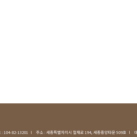
 104-82-13201
l
주소 : 세종특별자치시 절재로 194, 세종중앙타운 509호
l
대