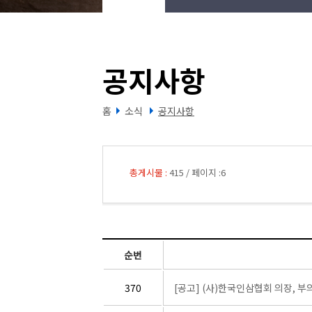
공지사항
홈
소식
공지사항
총게시물 :
415
/
페이지 :
6
순번
370
[공고] (사)한국인삼협회 의장, 