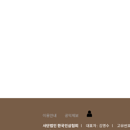
이용안내
공익제보
사단법인 한국인삼협회
l
대표자 : 김명수
l
고유번호 :