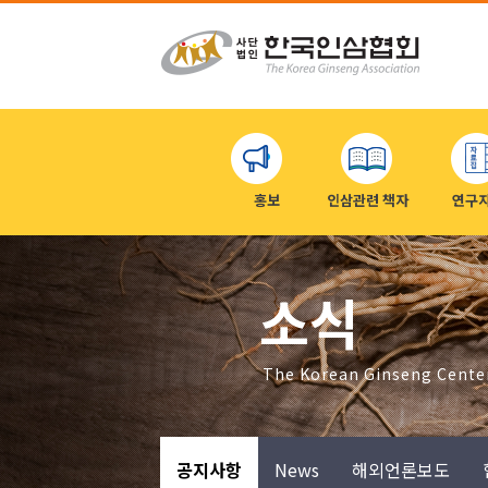
홍보
인삼관련 책자
연구
소식
The Korean Ginseng Cente
공지사항
News
해외언론보도