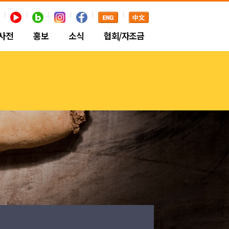
사전
홍보
소식
협회/자조금