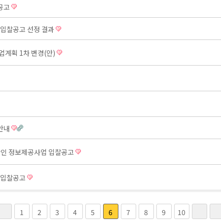
 공고
업 입찰공고 선정 결과
업계획 1차 변경(안)
 안내
프라인 정보제공사업 입찰공고
업 입찰공고
1
2
3
4
5
6
7
8
9
10