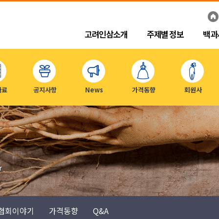
고려인삼소개
주제별 정보
백과
자료
공지사항
News
가격동향
회원사
r
협회이야기
가격동향
Q&A