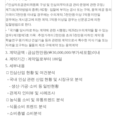
◦
｢인삼자조금관리위원회 구성 및 인삼의무자조금 관리·운영에 관한 규정｣
제71조(계약방법의 종류) 제2항 : 입찰에 부치는 공사 또는 구매, 용역 제공 등의
가격이 5천만원 이내일 경우에는 수의계약, 5천만원 이상 1억원 미만일
경우에는 게시공고에 의한 계약, 1억원 이상일 경우는 신문공고에 의한
입찰방법으로 한다.
◦『국가를 당사자로 하는 계약에 관한 시행령
｣
제26조(수의계약을 할 수 있는
경우) 제1항제5호 가목 : 추정가격이 2천만원 초과 5천만원 이하인 계약 중
학술연구·원가계산·건설기술 등과 관련된 계약으로서 특수한 지식·기술 또는
자격을 요구하는 물품의 제조·구매계약 또는 용역계약
3. 계약금액 : 금삼천만원(￦30,000,000/부가세포함)이내
4. 계약기간 : 계약일로부터 180일
5. 세부내용
□
인삼산업 현황 및 여건분석
◦
국내 인삼 관련 산업 현황 및 시장규모 분석
- 생산·가공·소비 등 일반현황
◦ 관계자 인터뷰 및 사례조사
□
농식품 소비 및 유통트렌드 분석
◦
식품소비 트렌드 분석
◦
소비층별 소비분석