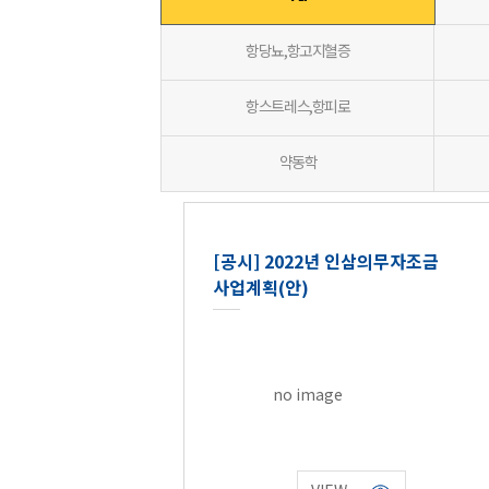
항당뇨,항고지혈증
항스트레스,항피로
약동학
[공시] 2022년 인삼의무자조금
사업계획(안)
no image