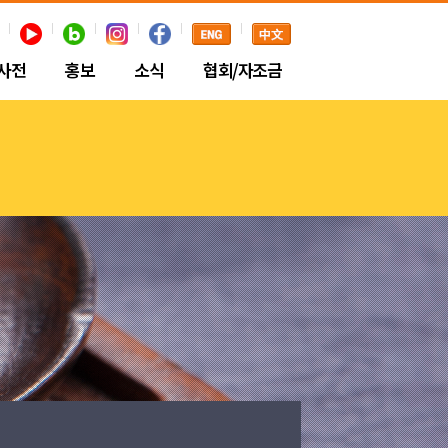
사전
홍보
소식
협회/자조금