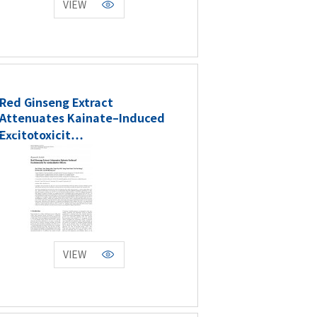
VIEW
Red Ginseng Extract
Attenuates Kainate–Induced
Excitotoxicit…
VIEW