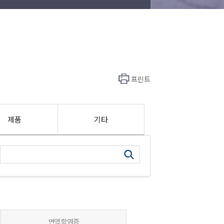
프린트
제품
기타
면역,항염증