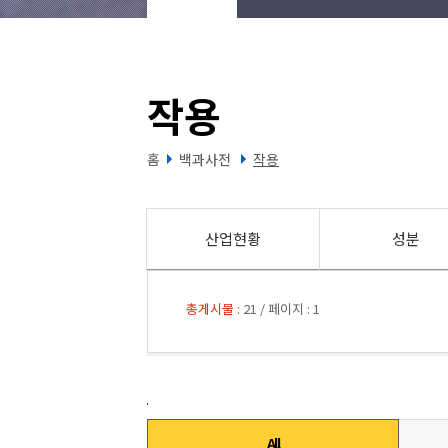
작용
홈
백과사전
작용
산업현황
성분
총게시물 :
21
/
페이지 :
1
All