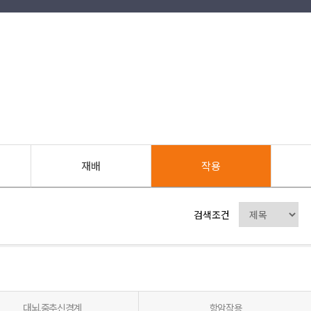
재배
작용
검색조건
대뇌,중추신경계
항암작용