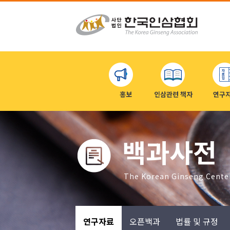
홍보
인삼관련 책자
연구
백과사전
The Korean Ginseng Cente
연구자료
오픈백과
법률 및 규정