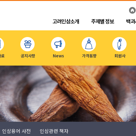
고려인삼소개
주제별 정보
백과
자료
공지사항
News
가격동향
회원사
r
인삼용어 사전
인삼관련 책자