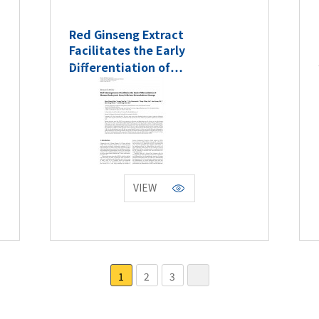
Red Ginseng Extract
Facilitates the Early
Differentiation of…
VIEW
1
2
3