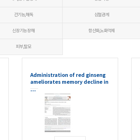
간기능,해독
심혈관계
신장기능 장해
항산화,노화억제
피부,탈모
Administration of red ginseng
ameliorates memory decline in
…